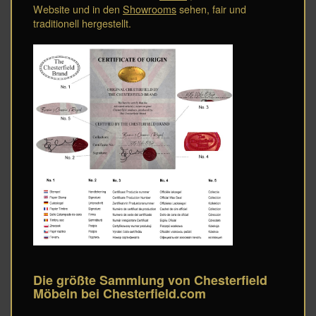
Website und in den
Showrooms
sehen, fair und
traditionell hergestellt.
Die größte Sammlung von Chesterfield
Möbeln bei Chesterfield.com