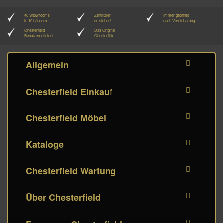
40 Showrooms
Zertifiziert
Immer geöffnet
in 10 Ländern
so sicher!
nach Vereinbarung
Chesterfield
Das Original
Benutzerdefiniert
Chesterfield
Allgemein
Chesterfield Einkauf
Chesterfield Möbel
Kataloge
Chesterfield Wartung
Über Chesterfield