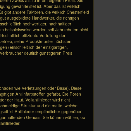
deren Zweck als zu ihrem eigenen Profit. Sie
gung gewährleistet ist. Aber das ist wirklich
 gibt andere Faktoren, die wirklich Chesterfield
gut ausgebildete Handwerker, die richtigen
schließlich hochwertiger, nachhaltiger
com beispielsweise werden seit Jahrzehnten nicht
schaftlich effiziente Verteilung der
betrieb, seine Produkte unter höchsten
n (einschließlich der einzigartigen,
Verbraucher deutlich günstigeren Preis
ne Schäden wie Verletzungen oder Bisse). Diese
ftigen Anilinfarbstoffen gefärbt. Die Poren
r der Haut. Vollanilinleder wird nicht
schmeidige Struktur und die matte, weiche
gkeit ist Anilinleder empfindlicher gegenüber
langanhaltenden Genuss. Sie können wählen, ob
nilinleder.