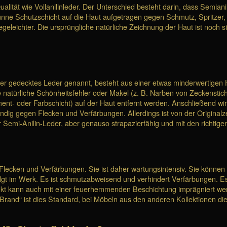
ualität wie Vollanilinleder. Der Unterschied besteht darin, dass Semia
ünne Schutzschicht auf die Haut aufgetragen gegen Schmutz, Spritzer,
flegeleichter. Die ursprüngliche natürliche Zeichnung der Haut ist noch s
r gedecktes Leder genannt, besteht aus einer etwas minderwertigen Ha
ne natürliche Schönheitsfehler oder Makel (z. B. Narben von Zeckensti
t- oder Farbschicht) auf der Haut entfernt werden. Anschließend wird d
g gegen Flecken und Verfärbungen. Allerdings ist von der Originalze
er Semi-Anilin-Leder, aber genauso strapazierfähig und mit den richtige
für Flecken und Verfärbungen. Sie ist daher wartungsintensiv. Sie könn
lgt im Werk. Es ist schmutzabweisend und verhindert Verfärbungen. Es 
ukt kann auch mit einer feuerhemmenden Beschichtung imprägniert we
 Brand“ ist dies Standard, bei Möbeln aus den anderen Kollektionen die