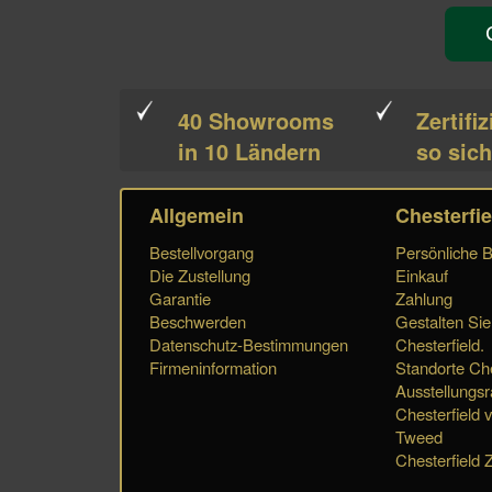
40 Showrooms
Zertifiz
in 10 Ländern
so sich
Allgemein
Chesterfie
Bestellvorgang
Persönliche 
Die Zustellung
Einkauf
Garantie
Zahlung
Beschwerden
Gestalten Sie
Datenschutz-Bestimmungen
Chesterfield.
Firmeninformation
Standorte Che
Ausstellungs
Chesterfield 
Tweed
Chesterfield Z