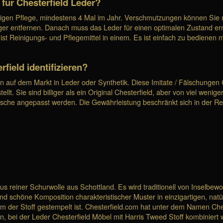
 für Chesterfield Leder?
ßigen Pflege, mindestens 4 Mal im Jahr. Verschmutzungen können Si
er entfernen. Danach muss das Leder für einen optimalen Zustand erneu
st Reinigungs- und Pflegemittel in einem. Es ist einfach zu bedienen
field identifizieren?
en auf dem Markt in Leder oder Synthetik. Diese Imitate / Fälschungen
. Sie sind billiger als ein Original Chesterfield, aber von viel wenige
sche angepasst werden. Die Gewährleistung beschränkt sich in der Reg
f aus reiner Schurwolle aus Schottland. Es wird traditionell von Inselb
nd schöne Komposition charakteristischer Muster in einzigartigen, natü
 der Stoff gestempelt ist. Chesterfield.com hat unter dem Namen Che
, bei der Leder Chesterfield Möbel mit Harris Tweed Stoff kombiniert 