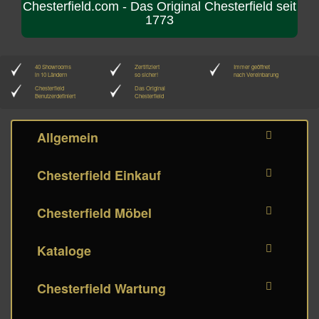
Chesterfield.com - Das Original Chesterfield seit
1773
40 Showrooms
Zertifiziert
Immer geöffnet
in 10 Ländern
so sicher!
nach Vereinbarung
Chesterfield
Das Original
Benutzerdefiniert
Chesterfield
Allgemein
Chesterfield Einkauf
Chesterfield Möbel
Kataloge
Chesterfield Wartung