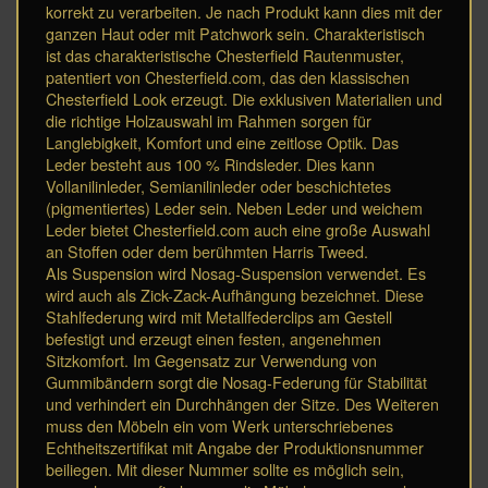
korrekt zu verarbeiten. Je nach Produkt kann dies mit der
ganzen Haut oder mit Patchwork sein. Charakteristisch
ist das charakteristische Chesterfield Rautenmuster,
patentiert von Chesterfield.com, das den klassischen
Chesterfield Look erzeugt. Die exklusiven Materialien und
die richtige Holzauswahl im Rahmen sorgen für
Langlebigkeit, Komfort und eine zeitlose Optik. Das
Leder besteht aus 100 % Rindsleder. Dies kann
Vollanilinleder, Semianilinleder oder beschichtetes
(pigmentiertes) Leder sein. Neben Leder und weichem
Leder bietet Chesterfield.com auch eine große Auswahl
an Stoffen oder dem berühmten Harris Tweed.
Als Suspension wird Nosag-Suspension verwendet. Es
wird auch als Zick-Zack-Aufhängung bezeichnet. Diese
Stahlfederung wird mit Metallfederclips am Gestell
befestigt und erzeugt einen festen, angenehmen
Sitzkomfort. Im Gegensatz zur Verwendung von
Gummibändern sorgt die Nosag-Federung für Stabilität
und verhindert ein Durchhängen der Sitze. Des Weiteren
muss den Möbeln ein vom Werk unterschriebenes
Echtheitszertifikat mit Angabe der Produktionsnummer
beiliegen. Mit dieser Nummer sollte es möglich sein,