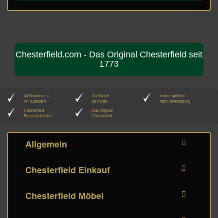
Chesterfield.com - Das Original Chesterfield seit
1773
40 Showrooms
Zertifiziert
Immer geöffnet
in 10 Ländern
so sicher!
nach Vereinbarung
Chesterfield
Das Original
Benutzerdefiniert
Chesterfield
Allgemein
Chesterfield Einkauf
Chesterfield Möbel